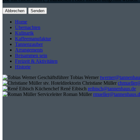
Abbrechen
Senden
Home
Übernachten
Kulinarik
Kaffeemanufaktur
Tannenzauber
Arrangements
Beisammen sein
Freizeit & Aktivitäten
Historie
Geschäftsführer
Tobias Werner
twerner@tannenhau
stv. Hoteldirektorin
Christiane Müller
chmueller
Küchenchef
René Eibisch
reibisch@tannenhaus.de
Serviceleiter
Roman Müller
rmueller@tannenhaus.d