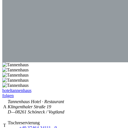
hoteltannenhaus
folgen
Tannenhaus
Hotel · Restaurant
A
Klingenthaler Straße 19
D—08261 Schöneck / Vogtland
Tischreservierung
T
+49 37464 34111 - 9