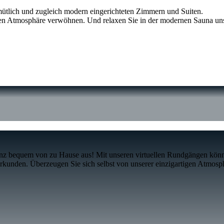
mütlich und zugleich modern eingerichteten Zimmern und Suiten.
eren Atmosphäre verwöhnen. Und relaxen Sie in der modernen Sauna un
anz bequem von zu Hause aus! Mit unseren virtuellen Rundgängen könn
unden. Überzeugen Sie sich selbst von unserer einzigartigen Atmosphä